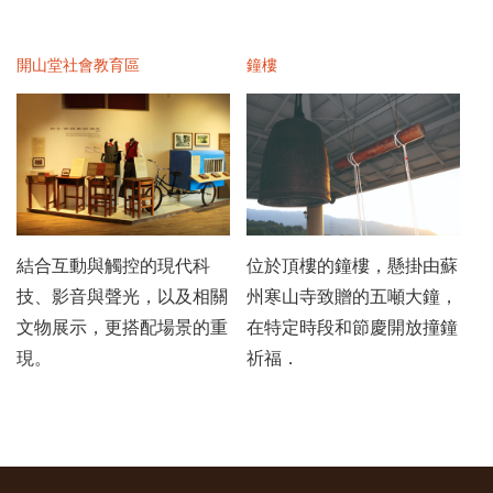
開山堂社會教育區
鐘樓
結合互動與觸控的現代科
位於頂樓的鐘樓，懸掛由蘇
技、影音與聲光，以及相關
州寒山寺致贈的五噸大鐘，
文物展示，更搭配場景的重
在特定時段和節慶開放撞鐘
現。
祈福．