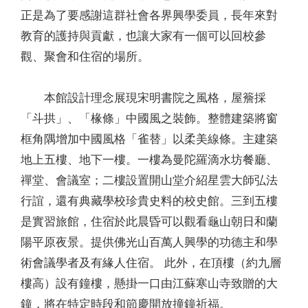
正是為了要感謝這群社會各界興學委員，長年來對
教育的護持與貢獻，也讓大家有一個可以回校參
觀、聚會和住宿的場所。
本館設計理念展現宋明書院之風格，屋簷採
「斗拱」、「椽條」中國風之裝飾。整體建築將窗
框角隅增加中國風格「雀替」以柔美線條。主建築
地上五樓、地下一樓。一樓為曼陀羅滴水坊餐廳、
禪堂、會議室；二樓設置開山堂介紹星雲大師弘法
行誼，還有典藏學校珍貴史料的校史館。三到五樓
是實習旅館，住宿於此晨昏可以觀看龜山朝日和蘭
陽平原夜景。提供佛光山百萬人興學的功德主和學
術會議學者及有緣人住宿。 此外，在頂樓（約九層
樓高）設有鐘樓，懸掛一口由江蘇寒山寺致贈的大
鐘，將在特定時段和節慶開放撞鐘祈福。