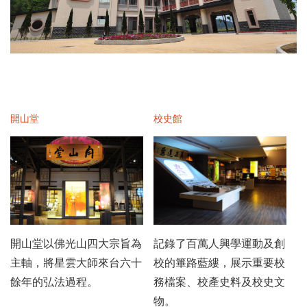
開山堂
校史館
開山堂以佛光山四大宗旨為
記錄了百萬人興學運動及創
主軸，將星雲大師來台六十
校的篳路藍縷，展示重要校
餘年的弘法過程。
務檔案、校產史料及校史文
物。